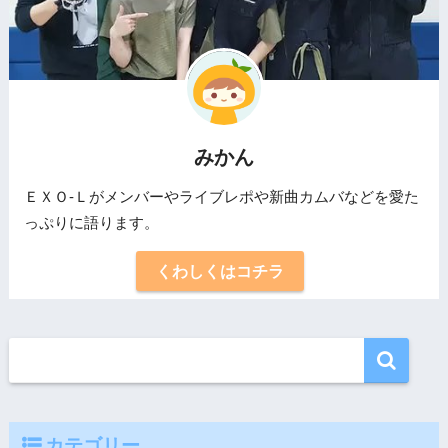
みかん
ＥＸＯ-Ｌがメンバーやライブレポや新曲カムバなどを愛た
っぷりに語ります。
くわしくはコチラ
カテゴリー